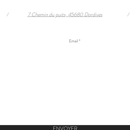
/
7 Chemin du puits, 45680 Dordives
/
ENVOYER