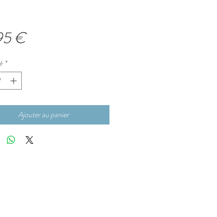
Prix
95 €
é
*
Ajouter au panier