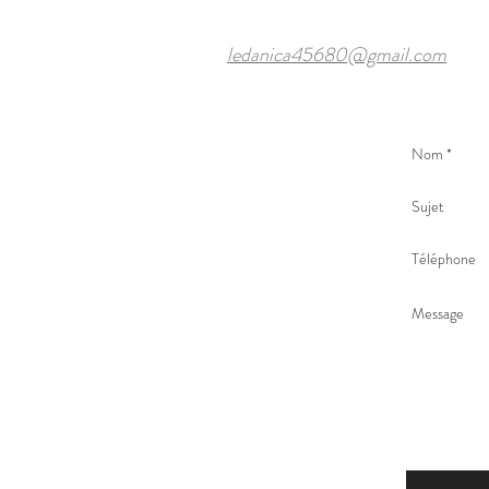
ledanica45680@gmail.com